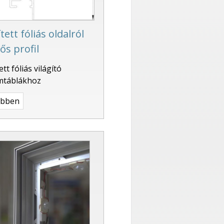
tett fóliás oldalról
ős profil
ett fóliás világító
mtáblákhoz
ebben