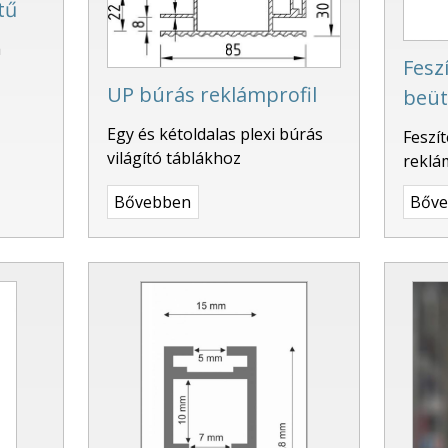
tű
a
Feszí
UP búrás reklámprofil
beüt
Egy és kétoldalas plexi búrás
Feszít
világító táblákhoz
reklá
Bővebben
Bőv