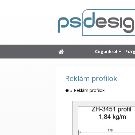
Cégünkről
For
Reklám profilok
»
Reklám profilok