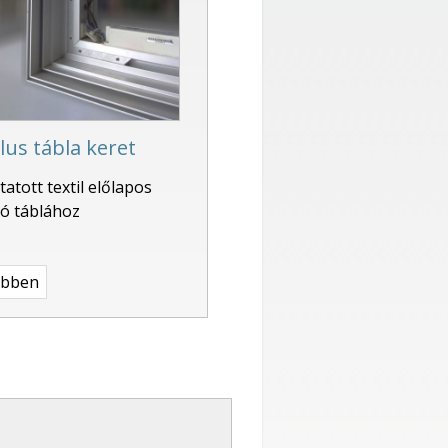
lus tábla keret
atott textil előlapos
tó táblához
ebben