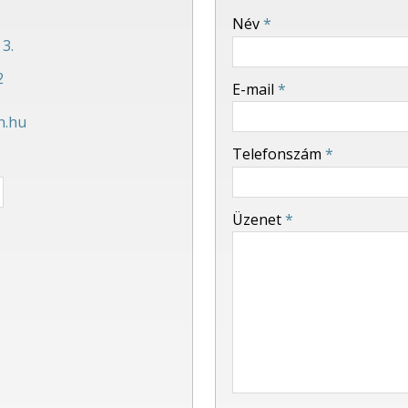
-
Név
*
3.
-
2
E-mail
*
n.hu
-
Telefonszám
*
-
Üzenet
*
-
-
-