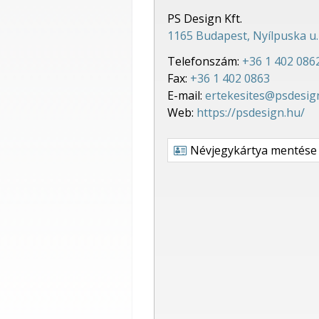
PS Design Kft.
1165 Budapest, Nyílpuska u. 
Telefonszám:
+36 1 402 086
Fax:
+36 1 402 0863
E-mail:
ertekesites@psdesig
Web:
https://psdesign.hu/
Névjegykártya mentése