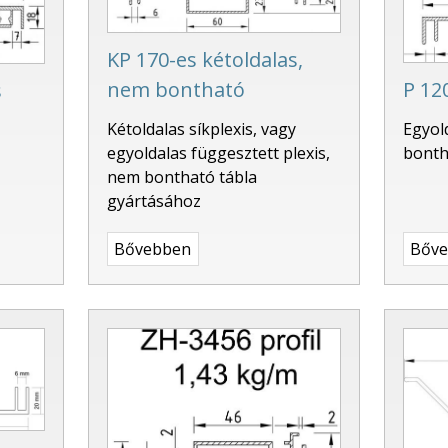
KP 170-es kétoldalas,
P 12
nem bontható
s
Egyol
Kétoldalas síkplexis, vagy
bonth
egyoldalas függesztett plexis,
nem bontható tábla
gyártásához
Bővebben
Bőv