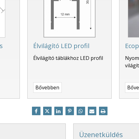
s
Élvilágító LED profil
Ecop
Élvilágító táblákhoz LED profil
Nyomt
világí
Bővebben
Bőv
Üzenetküldés