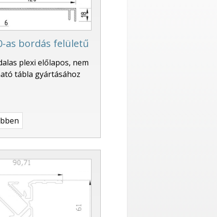
0-as bordás felületű
dalas plexi előlapos, nem
ató tábla gyártásához
ebben