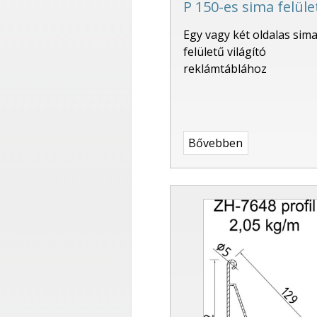
P 150-es sima felüle
Egy vagy két oldalas sim
felületű világító
reklámtáblához
Bővebben