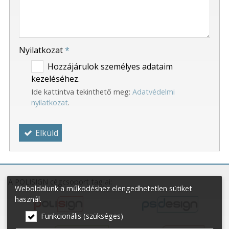
-
-
Nyilatkozat
*
Hozzájárulok személyes adataim
kezeléséhez.
Ide kattintva tekinthető meg:
Adatvédelmi
nyilatkozat
.
Elküld
A POLISIGN cégcsoport tagjai:
Weboldalunk a működéshez elengedhetetlen sütiket
használ.
Funkcionális (szükséges)